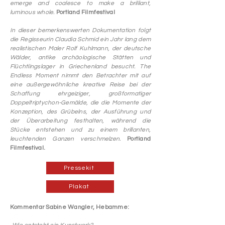
emerge and coalesce to make a brilliant,
luminous whole.
Portland Filmfestival
In dieser bemerkenswerten Dokumentation folgt
die Regisseurin Claudia Schmid ein Jahr lang dem
realistischen Maler Rolf Kuhlmann, der deutsche
Wälder, antike archäologische Stätten und
Flüchtlingslager in Griechenland besucht. The
Endless Moment nimmt den Betrachter mit auf
eine außergewöhnliche kreative Reise bei der
Schaffung ehrgeiziger, großformatiger
Doppeltriptychon-Gemälde, die die Momente der
Konzeption, des Grübelns, der Ausführung und
der Überarbeitung festhalten, während die
Stücke entstehen und zu einem brillanten,
leuchtenden Ganzen verschmelzen.
Portland
Filmfestival.
Pressekit
Plakat
Kommentar Sabine Wangler, Hebamme: