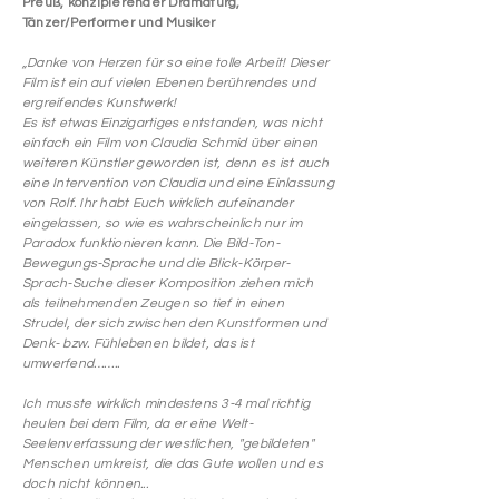
Preuß, konzipierender Dramaturg,
Tänzer/Performer und Musiker
„Danke von Herzen für so eine tolle Arbeit! Dieser
Film ist ein auf vielen Ebenen berührendes und
ergreifendes Kunstwerk!
Es ist etwas Einzigartiges entstanden, was nicht
einfach ein Film von Claudia Schmid über einen
weiteren Künstler geworden ist, denn es ist auch
eine Intervention von Claudia und eine Einlassung
von Rolf. Ihr habt Euch wirklich aufeinander
eingelassen, so wie es wahrscheinlich nur im
Paradox funktionieren kann. Die Bild-Ton-
Bewegungs-Sprache und die Blick-Körper-
Sprach-Suche dieser Komposition ziehen mich
als teilnehmenden Zeugen so tief in einen
Strudel, der sich zwischen den Kunstformen und
Denk- bzw. Fühlebenen bildet, das ist
umwerfend……..
Ich musste wirklich mindestens 3-4 mal richtig
heulen bei dem Film, da er eine Welt-
Seelenverfassung der westlichen, "gebildeten"
Menschen umkreist, die das Gute wollen und es
doch nicht können...