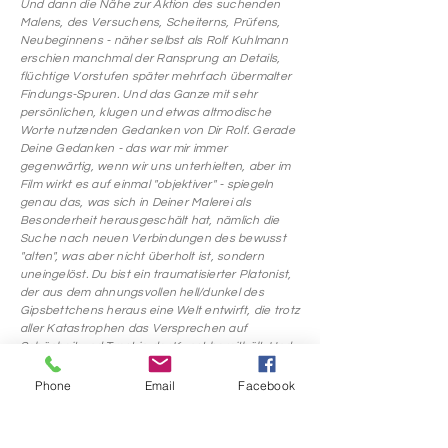
Und dann die Nähe zur Aktion des suchenden
Malens, des Versuchens, Scheiterns, Prüfens,
Neubeginnens - näher selbst als Rolf Kuhlmann
erschien manchmal der Ransprung an Details,
flüchtige Vorstufen später mehrfach übermalter
Findungs-Spuren. Und das Ganze mit sehr
persönlichen, klugen und etwas altmodische
Worte nutzenden Gedanken von Dir Rolf. Gerade
Deine Gedanken - das war mir immer
gegenwärtig, wenn wir uns unterhielten, aber im
Film wirkt es auf einmal "objektiver" - spiegeln
genau das, was sich in Deiner Malerei als
Besonderheit herausgeschält hat, nämlich die
Suche nach neuen Verbindungen des bewusst
"alten", was aber nicht überholt ist, sondern
uneingelöst. Du bist ein traumatisierter Platonist,
der aus dem ahnungsvollen hell/dunkel des
Gipsbettchens heraus eine Welt entwirft, die trotz
aller Katastrophen das Versprechen auf
Schönheit und Trost in der Kunst bereithält. Und
dann kommt Claudia und hält Dir genau den
Spiegel vor, in den zu schauen eigentlich ein
Phone
Email
Facebook
hohes Risiko birgt.
Ihr kennt mich und deswegen schreibe ich völlig