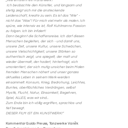
„Wie entsteht ein Kunstwerk?
Ich beobachte den Künstler, und langsam und
stetig zeigt sich mir die ansteckende
Leidenschaft, kreativ zu sein. Es ist das "Wie" -
nicht das "Was"! Für mich viel mehr als malen. Ich
spüre, wie intensiv es ist, Rolf Kuhlmanns Passion
zu folgen. Ich bin infiziert!
Dann beginnt die Schaffensreise. Ich darf diesen
Menschen begleiten, der sich - und damit uns,
unsere Zeit, unsere Kultur, unsere Schwächen,
unsere Vielschichtigkeit, unsere Stärken so
authentisch zeigt, uns spiegelt, der malt und
wieder übermalt, der hadert, hinterfragt, sich
umorientiert, der sich mutig-unsicher beim Malen
fremden Menschen nähert und unser ganzes
aktuelles Leben in seinem Werk-werden
einsammelt: Konsum, Krieg, Bedrohung, Leichtes,
Buntes, oberflächliches Verdrängen, selbst
Mystik, Flucht, Natur, Einsamkeit, Begehren,
Spiel, ALLES, was wir sind...
Zum Ende bin ich völlig ergriffen, sprachlos und
tief bewegt.
DIESER FILM IST EIN KUNSTWERK!“
Kommentar Guido Preuss, Tanzwerke Vaněk