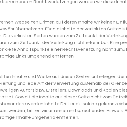
ntsprechenden Rechtsverletzungen werden wir diese Inha
ernen Webseiten Dritter, auf deren Inhalte wir keinen Einfl
ewähr übernehmen. Für die Inhalte der verlinkten Seiten ist
h. Die verlinkten Seiten wurden zum Zeitpunkt der Verlink
aren zum Zeitpunkt der Verlinkung nicht erkennbar. Eine pe
 konkrete Anhaltspunkte einer Rechtsverletzung nicht zum
rartige Links umgehend entfernen.
tellten Inhalte und Werke auf diesen Seiten unterliegen de
rbreitung und jede Art der Verwertung außerhalb der Gren
weiligen Autors bzw. Erstellers. Downloads und Kopien diese
ttet. Soweit die Inhalte auf dieser Seite nicht vom Betrei
sbesondere werden Inhalte Dritter als solche gekennzeichn
am werden, bitten wir um einen entsprechenden Hinweis.
rartige Inhalte umgehend entfernen.