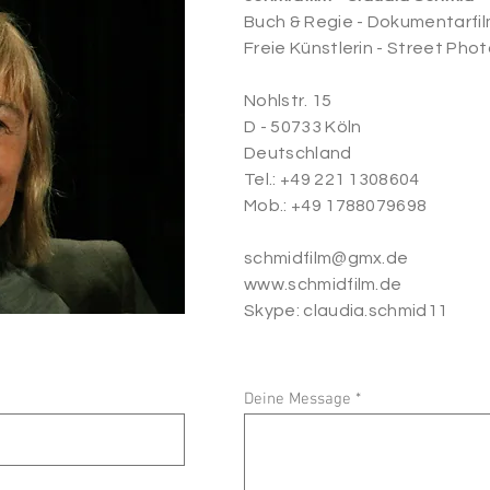
Buch & Regie -
Dokumentarfi
Freie Künstlerin - Street Pho
Nohlstr. 15
D - 50733 Köln
Deutschland
Tel.: +49 221 1308604
Mob.: +49 1788079698
schmidfilm@gmx.de
www.schmidfilm.de
Skype: claudia.schmid11
Deine Message