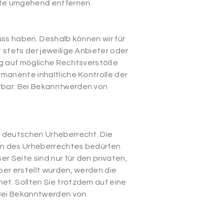
lte umgehend entfernen.
uss haben. Deshalb können wir für
 stets der jeweilige Anbieter oder
ung auf mögliche Rechtsverstöße
rmanente inhaltliche Kontrolle der
utbar. Bei Bekanntwerden von
m deutschen Urheberrecht. Die
zen des Urheberrechtes bedürfen
r Seite sind nur für den privaten,
ber erstellt wurden, werden die
et. Sollten Sie trotzdem auf eine
 Bei Bekanntwerden von