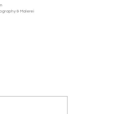
lm
tography & Malerei