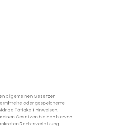
 den allgemeinen Gesetzen
übermittelte oder gespeicherte
drige Tätigkeit hinweisen.
emeinen Gesetzen bleiben hiervon
 konkreten Rechtsverletzung